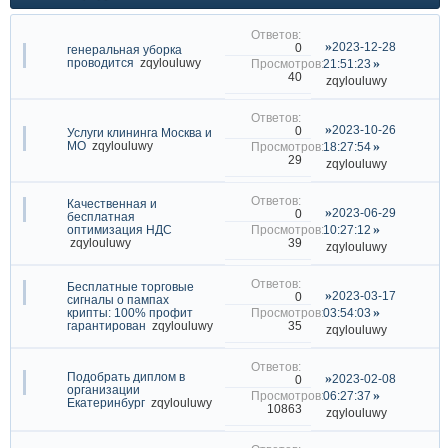
2023-12-28
0
генеральная уборка
проводится
zqylouluwy
21:51:23
40
zqylouluwy
2023-10-26
0
Услуги клининга Москва и
МО
zqylouluwy
18:27:54
29
zqylouluwy
Качественная и
2023-06-29
0
бесплатная
оптимизация НДС
10:27:12
39
zqylouluwy
zqylouluwy
Бесплатные торговые
2023-03-17
0
сигналы о пампах
крипты: 100% профит
03:54:03
35
гарантирован
zqylouluwy
zqylouluwy
Подобрать диплом в
2023-02-08
0
организации
06:27:37
Екатеринбург
zqylouluwy
10863
zqylouluwy