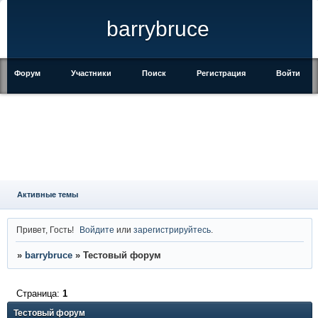
barrybruce
Форум
Участники
Поиск
Регистрация
Войти
Активные темы
Привет, Гость!
Войдите
или
зарегистрируйтесь
.
»
barrybruce
»
Тестовый форум
Страница:
1
Тестовый форум