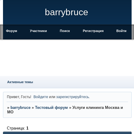
barrybruce
Форум
Участники
Поиск
Регистрация
Войти
Активные темы
Привет, Гость!
Войдите
или
зарегистрируйтесь
.
»
barrybruce
»
Тестовый форум
»
Услуги клининга Москва и
МО
Страница:
1