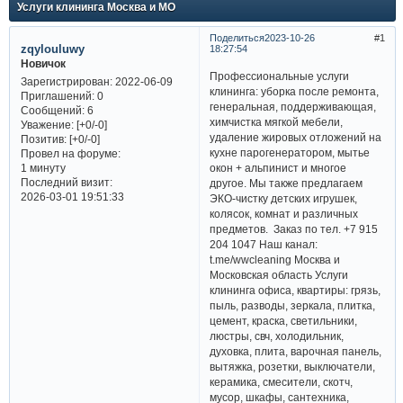
Услуги клининга Москва и МО
Поделиться
2023-10-26
1
zqylouluwy
18:27:54
Новичок
Профессиональные услуги
Зарегистрирован
: 2022-06-09
клининга: уборка после ремонта,
Приглашений:
0
генеральная, поддерживающая,
Сообщений:
6
химчистка мягкой мебели,
Уважение:
[+0/-0]
удаление жировых отложений на
Позитив:
[+0/-0]
кухне парогенератором, мытье
Провел на форуме:
окон + альпинист и многое
1 минуту
Последний визит:
другое. Мы также предлагаем
2026-03-01 19:51:33
ЭКО-чистку детских игрушек,
колясок, комнат и различных
предметов. Заказ по тел. +7 915
204 1047 Наш канал:
t.me/wwcleaning Москва и
Московская область Услуги
клининга офиса, квартиры: грязь,
пыль, разводы, зеркала, плитка,
цемент, краска, светильники,
люстры, свч, холодильник,
духовка, плита, варочная панель,
вытяжка, розетки, выключатели,
керамика, смесители, скотч,
мусор, шкафы, сантехника,