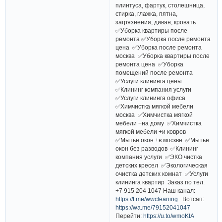
плинтуса, фартук, столешница,
стирка, глажка, пятна,
загрязнения, диван, кровать
✅Уборка квартиры после
ремонта ✅Уборка после ремонта
цена ✅Уборка после ремонта
москва ✅Уборка квартиры после
ремонта цена ✅Уборка
помещений после ремонта
✅Услуги клининга цены
✅Клининг компания услуги
✅Услуги клининга офиса
✅Химчистка мягкой мебели
москва ✅Химчистка мягкой
мебели +на дому ✅Химчистка
мягкой мебели +и ковров
✅Мытье окон +в москве ✅Мытье
окон без разводов ✅Клининг
компания услуги ✅ЭКО чистка
детских кресел ✅Экологическая
очистка детских комнат ✅Услуги
клининга квартир Заказ по тел.
+7 915 204 1047 Наш канал:
https://t.me/wwcleaning
Вотсап:
https://wa.me/79152041047
Перейти:
https://u.to/wmoKIA