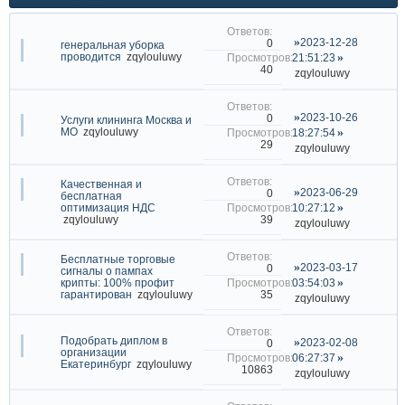
2023-12-28
0
генеральная уборка
проводится
zqylouluwy
21:51:23
40
zqylouluwy
2023-10-26
0
Услуги клининга Москва и
МО
zqylouluwy
18:27:54
29
zqylouluwy
Качественная и
2023-06-29
0
бесплатная
оптимизация НДС
10:27:12
39
zqylouluwy
zqylouluwy
Бесплатные торговые
2023-03-17
0
сигналы о пампах
крипты: 100% профит
03:54:03
35
гарантирован
zqylouluwy
zqylouluwy
Подобрать диплом в
2023-02-08
0
организации
06:27:37
Екатеринбург
zqylouluwy
10863
zqylouluwy