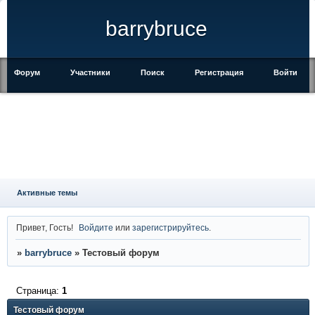
barrybruce
Форум
Участники
Поиск
Регистрация
Войти
Активные темы
Привет, Гость!
Войдите
или
зарегистрируйтесь
.
»
barrybruce
»
Тестовый форум
Страница:
1
Тестовый форум