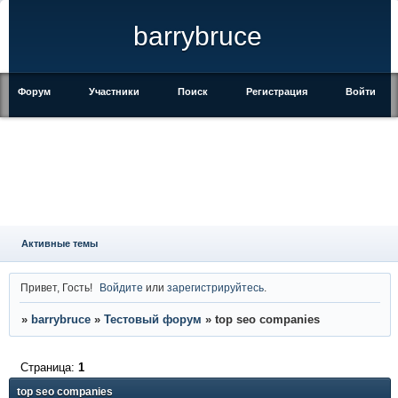
barrybruce
Форум
Участники
Поиск
Регистрация
Войти
Активные темы
Привет, Гость!
Войдите
или
зарегистрируйтесь
.
»
barrybruce
»
Тестовый форум
»
top seo companies
Страница:
1
top seo companies