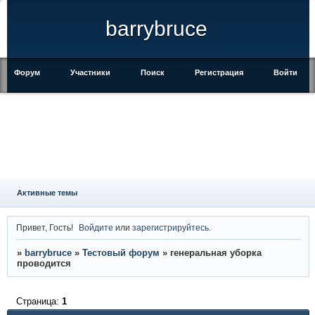
barrybruce
Форум
Участники
Поиск
Регистрация
Войти
Активные темы
Привет, Гость!
Войдите
или
зарегистрируйтесь
.
»
barrybruce
»
Тестовый форум
»
генеральная уборка
проводится
Страница:
1